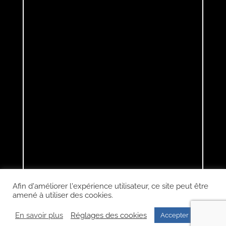
Afin d'améliorer l'expérience utilisateur, ce site peut être
amené à utiliser des cookies.
En savoir plus
Réglages des cookies
Accepter
Maître Frédéric SALVY – Avocat à Rodez
|
Mentions légales
|